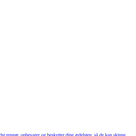
st rengør, opbevarer og beskytter dine ædelsten, så de kan skinne