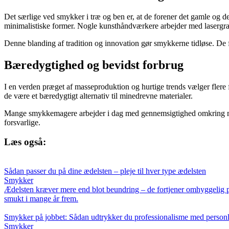
Det særlige ved smykker i træ og ben er, at de forener det gamle og d
minimalistiske former. Nogle kunsthåndværkere arbejder med lasergrav
Denne blanding af tradition og innovation gør smykkerne tidløse. De f
Bæredygtighed og bevidst forbrug
I en verden præget af masseproduktion og hurtige trends vælger flere f
de være et bæredygtigt alternativ til minedrevne materialer.
Mange smykkemagere arbejder i dag med gennemsigtighed omkring mate
forsvarlige.
Læs også:
Sådan passer du på dine ædelsten – pleje til hver type ædelsten
Smykker
Ædelsten kræver mere end blot beundring – de fortjener omhyggelig pl
smukt i mange år frem.
Smykker på jobbet: Sådan udtrykker du professionalisme med personli
Smykker