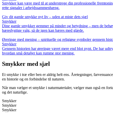
Smykker kan være med til at understrege din professionelle fremtoning
rette signaler i arbejdssammenhæng.
Giv dit gamle smykke nyt liv – uden at miste dets sjæl
Smykker
Dine gamle smykker gemmer på minder og betydning – men de behøver i
bæredygtige valg, så de igen kan bæres med glæde.
Øreringe med mening – spirituelle og religiøse symboler gennem hist
Smykker
Gennem historien har øreringe været mere end blot pynt. De har udtrykt
hvordan små detaljer kan rumme stor mening.
Smykker med sjæl
Et smykke i træ eller ben er aldrig helt ens. Åretegninger, farvenuanc
en historie og en forbindelse til naturen.
Når man vælger et smykke i naturmaterialer, vælger man også en fortæ
og det naturlige.
Smykker
Smykker
Smykker