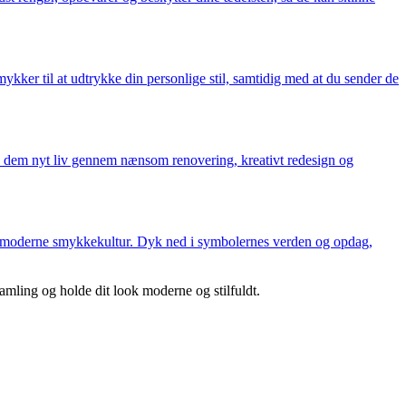
kker til at udtrykke din personlige stil, samtidig med at du sender de
e dem nyt liv gennem nænsom renovering, kreativt redesign og
idens moderne smykkekultur. Dyk ned i symbolernes verden og opdag,
amling og holde dit look moderne og stilfuldt.