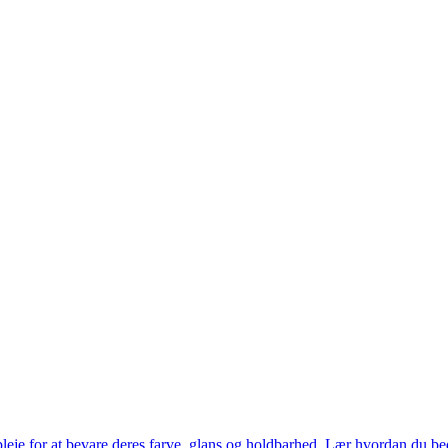
eje for at bevare deres farve, glans og holdbarhed. Lær hvordan du bed