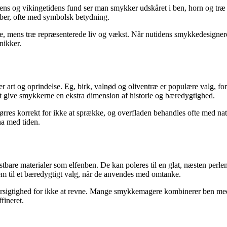
erens og vikingetidens fund ser man smykker udskåret i ben, horn og træ
aber, ofte med symbolsk betydning.
e, mens træ repræsenterede liv og vækst. Når nutidens smykkedesignere 
nikker.
 efter art og oprindelse. Eg, birk, valnød og oliventræ er populære valg
t give smykkerne en ekstra dimension af historie og bæredygtighed.
ørres korrekt for ikke at sprække, og overfladen behandles ofte med nat
na med tiden.
tbare materialer som elfenben. De kan poleres til en glat, næsten perle
dem til et bæredygtigt valg, når de anvendes med omtanke.
orsigtighed for ikke at revne. Mange smykkemagere kombinerer ben med 
fineret.