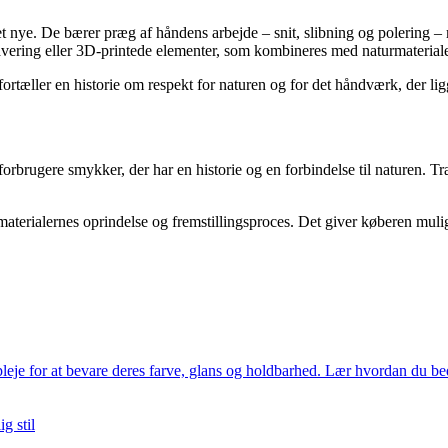
et nye. De bærer præg af håndens arbejde – snit, slibning og polering 
ering eller 3D-printede elementer, som kombineres med naturmaterialern
ortæller en historie om respekt for naturen og for det håndværk, der lig
orbrugere smykker, der har en historie og en forbindelse til naturen. Tr
rialernes oprindelse og fremstillingsproces. Det giver køberen muligh
eje for at bevare deres farve, glans og holdbarhed. Lær hvordan du bed
g stil