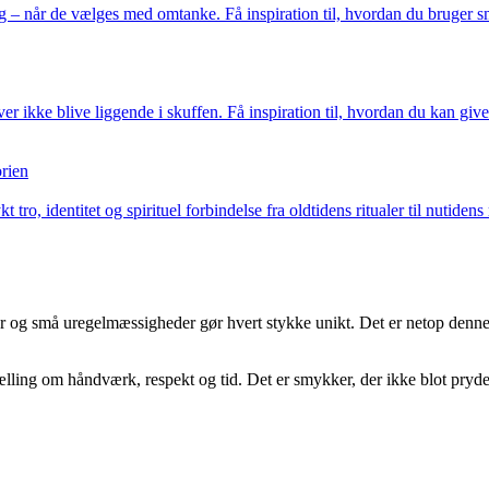
 – når de vælges med omtanke. Få inspiration til, hvordan du bruger smy
kke blive liggende i skuffen. Få inspiration til, hvordan du kan giv
orien
 tro, identitet og spirituel forbindelse fra oldtidens ritualer til nut
er og små uregelmæssigheder gør hvert stykke unikt. Det er netop denne in
lling om håndværk, respekt og tid. Det er smykker, der ikke blot pryd