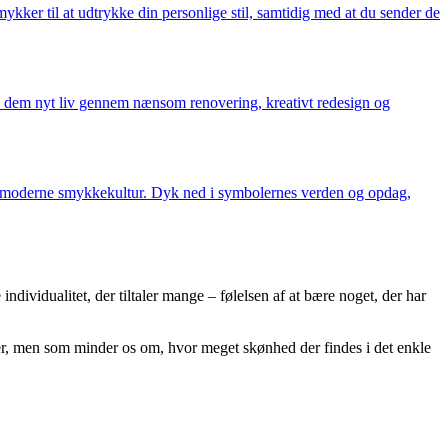
kker til at udtrykke din personlige stil, samtidig med at du sender de
e dem nyt liv gennem nænsom renovering, kreativt redesign og
idens moderne smykkekultur. Dyk ned i symbolernes verden og opdag,
dividualitet, der tiltaler mange – følelsen af at bære noget, der har
er, men som minder os om, hvor meget skønhed der findes i det enkle