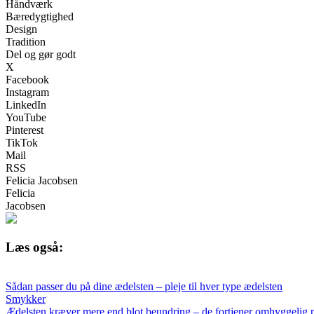
Håndværk
Bæredygtighed
Design
Tradition
Del og gør godt
X
Facebook
Instagram
LinkedIn
YouTube
Pinterest
TikTok
Mail
RSS
Felicia Jacobsen
Felicia
Jacobsen
Læs også:
Sådan passer du på dine ædelsten – pleje til hver type ædelsten
Smykker
Ædelsten kræver mere end blot beundring – de fortjener omhyggelig pl