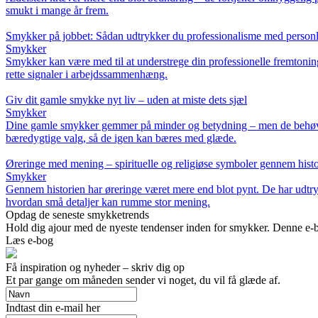
smukt i mange år frem.
Smykker på jobbet: Sådan udtrykker du professionalisme med personli
Smykker
Smykker kan være med til at understrege din professionelle fremtoning
rette signaler i arbejdssammenhæng.
Giv dit gamle smykke nyt liv – uden at miste dets sjæl
Smykker
Dine gamle smykker gemmer på minder og betydning – men de behøver i
bæredygtige valg, så de igen kan bæres med glæde.
Øreringe med mening – spirituelle og religiøse symboler gennem hist
Smykker
Gennem historien har øreringe været mere end blot pynt. De har udtrykt
hvordan små detaljer kan rumme stor mening.
Opdag de seneste smykketrends
Hold dig ajour med de nyeste tendenser inden for smykker. Denne e-bog
Læs e-bog
Få inspiration og nyheder – skriv dig op
Et par gange om måneden sender vi noget, du vil få glæde af.
Indtast din e-mail her