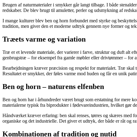
Brugen af naturmaterialer i smykker går langt tilbage. I både stenald
redskaber. De blev brugt til amuletter, perler og udsmykning af redsk
I mange kulturer blev ben og horn forbundet med styrke og beskyttels
tradition, men giver den et moderne udtryk gennem nye former og tek
Træets varme og variation
Træ er et levende materiale, der varierer i farve, struktur og duft alt
genbrugstræ – for eksempel fra gamle møbler eller drivtømmer – for a
Bearbejdningen kræver præcision og respekt for materialet. Træ skal t
Resultatet er smykker, der føles varme mod huden og får en unik pati
Ben og horn – naturens elfenben
Ben og horn har i århundreder været brugt som erstatning for mere kos
materialerne typisk fra biprodukter i fødevareindustrien, hvilket gør 
Håndværket kræver erfaring: ben skal renses, tørres og skæres med f
organiske og det industrielle. Det giver et udtryk, der både er råt og raf
Kombinationen af tradition og nutid