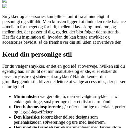
Smykker og accessories kan løfte et outfit fra almindeligt til
personligt og stilfuldt. Men kunsten ligger i at finde den rette balance
– mellem for meget og for lidt, mellem klassisk og moderne, og
mellem det, der passer til dig, og det, der blot følger tidens trends.
Her får du inspiration til, hvordan du kan bruge smykker og
accessories bevidst, så de fremhæver din stil uden at overdøve den.
Kend din personlige stil
Før du vælger smykker, er det en god idé at overveje, hvilken stil du
egentlig har. Er du til det minimalistiske og enkle, eller elsker du
farver, mønstre og statement-smykker? Når du kender din
grundlæggende stil, bliver det lettere at vælge accessories, der passer
naturligt ind.
Minimalisten
vælger ofte få, men velvalgte smykker – fx
enkle guldringe, små øreringe eller et diskret armbånd.
Den boheme-inspirerede
går efter naturlige materialer, perler
og lag-på-lag-effekter.
Den klassiske
foretrækker tidløse designs som
perlehalskæder, sølvøreringe og ure med læderrem.
Den modige trendelsker
eksperimenterer med farver, store