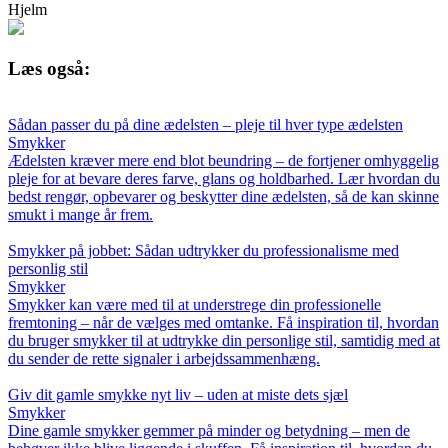
Hjelm
Læs også:
Sådan passer du på dine ædelsten – pleje til hver type ædelsten
Smykker
Ædelsten kræver mere end blot beundring – de fortjener omhyggelig
pleje for at bevare deres farve, glans og holdbarhed. Lær hvordan du
bedst rengør, opbevarer og beskytter dine ædelsten, så de kan skinne
smukt i mange år frem.
Smykker på jobbet: Sådan udtrykker du professionalisme med
personlig stil
Smykker
Smykker kan være med til at understrege din professionelle
fremtoning – når de vælges med omtanke. Få inspiration til, hvordan
du bruger smykker til at udtrykke din personlige stil, samtidig med at
du sender de rette signaler i arbejdssammenhæng.
Giv dit gamle smykke nyt liv – uden at miste dets sjæl
Smykker
Dine gamle smykker gemmer på minder og betydning – men de