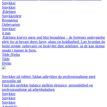
Smykker
Smykker
Ædelsten
Smykkepleje
Rengøring
Opbevaring
Smykker
4 min
Ædelsten kræver mere end blot beundring – de fortjener omhyggelig
pleje for at bevare deres farve, glans og holdbarhed. Lær hvordan du
bedst rengør, opbevarer og beskytter dine ædelsten, så de kan skinne
smukt i mange år frem.
Tilde Hjelm
Tilde
Hjelm
Smykker på jobbet: Sådan udtrykker du professionalisme med
personlig stil
Find den perfekte balance mellem elegance, personlighed og
professionalisme på arbejdspladsen
Smykker
Smykker
Smykker
Arbejdsliv