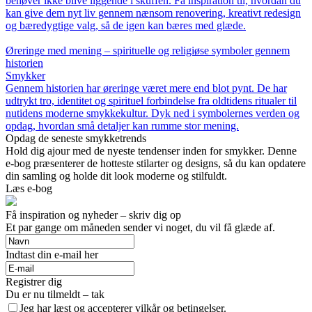
behøver ikke blive liggende i skuffen. Få inspiration til, hvordan du
kan give dem nyt liv gennem nænsom renovering, kreativt redesign
og bæredygtige valg, så de igen kan bæres med glæde.
Øreringe med mening – spirituelle og religiøse symboler gennem
historien
Smykker
Gennem historien har øreringe været mere end blot pynt. De har
udtrykt tro, identitet og spirituel forbindelse fra oldtidens ritualer til
nutidens moderne smykkekultur. Dyk ned i symbolernes verden og
opdag, hvordan små detaljer kan rumme stor mening.
Opdag de seneste smykketrends
Hold dig ajour med de nyeste tendenser inden for smykker. Denne
e-bog præsenterer de hotteste stilarter og designs, så du kan opdatere
din samling og holde dit look moderne og stilfuldt.
Læs e-bog
Få inspiration og nyheder – skriv dig op
Et par gange om måneden sender vi noget, du vil få glæde af.
Indtast din e-mail her
Registrer dig
Du er nu tilmeldt – tak
Jeg har læst og accepterer vilkår og betingelser.