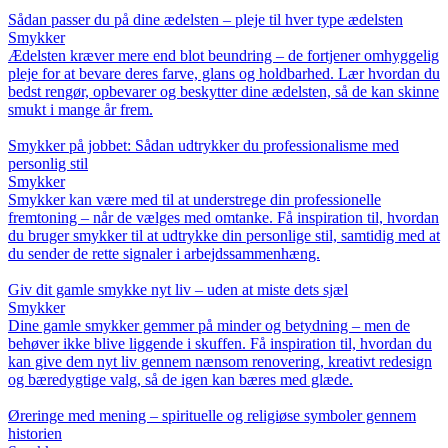
Sådan passer du på dine ædelsten – pleje til hver type ædelsten
Smykker
Ædelsten kræver mere end blot beundring – de fortjener omhyggelig
pleje for at bevare deres farve, glans og holdbarhed. Lær hvordan du
bedst rengør, opbevarer og beskytter dine ædelsten, så de kan skinne
smukt i mange år frem.
Smykker på jobbet: Sådan udtrykker du professionalisme med
personlig stil
Smykker
Smykker kan være med til at understrege din professionelle
fremtoning – når de vælges med omtanke. Få inspiration til, hvordan
du bruger smykker til at udtrykke din personlige stil, samtidig med at
du sender de rette signaler i arbejdssammenhæng.
Giv dit gamle smykke nyt liv – uden at miste dets sjæl
Smykker
Dine gamle smykker gemmer på minder og betydning – men de
behøver ikke blive liggende i skuffen. Få inspiration til, hvordan du
kan give dem nyt liv gennem nænsom renovering, kreativt redesign
og bæredygtige valg, så de igen kan bæres med glæde.
Øreringe med mening – spirituelle og religiøse symboler gennem
historien