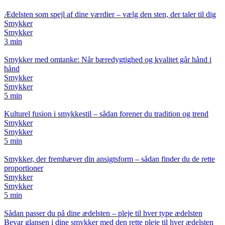
Ædelsten som spejl af dine værdier – vælg den sten, der taler til dig
Smykker
Smykker
3 min
Smykker med omtanke: Når bæredygtighed og kvalitet går hånd i
hånd
Smykker
Smykker
5 min
Kulturel fusion i smykkestil – sådan forener du tradition og trend
Smykker
Smykker
5 min
Smykker, der fremhæver din ansigtsform – sådan finder du de rette
proportioner
Smykker
Smykker
5 min
Sådan passer du på dine ædelsten – pleje til hver type ædelsten
Bevar glansen i dine smykker med den rette pleje til hver ædelsten