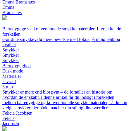
Emma Bramsnæs
Emma
Bramsnæs
Bæredygtige vs. konventionelle smykkematerialer: Lær at kende
forskellen
Gør dine smykkevalg mere bevidste med fokus på miljø, etik og
kvalitet
Smykker
Smykker
Smykker
Bæredygtighed
Etisk mode
Materialer
Livsstil
5 min
Smykker er mere end blot pynt – de fortæller en historie om,
hvordan de er skabt. I denne artikel får du indsigt i forskellen
mellem bæredygtige og konventionelle smykkematerialer, så du kan
vælge smykker, der både matcher din stil og dine værdier.
Felicia Jacobsen
Felicia
Jacobsen