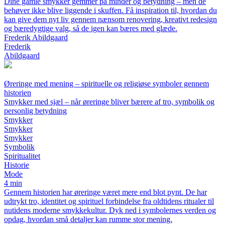
Dine gamle smykker gemmer på minder og betydning – men de
behøver ikke blive liggende i skuffen. Få inspiration til, hvordan du
kan give dem nyt liv gennem nænsom renovering, kreativt redesign
og bæredygtige valg, så de igen kan bæres med glæde.
Frederik Abildgaard
Frederik
Abildgaard
Øreringe med mening – spirituelle og religiøse symboler gennem
historien
Smykker med sjæl – når øreringe bliver bærere af tro, symbolik og
personlig betydning
Smykker
Smykker
Smykker
Symbolik
Spiritualitet
Historie
Mode
4 min
Gennem historien har øreringe været mere end blot pynt. De har
udtrykt tro, identitet og spirituel forbindelse fra oldtidens ritualer til
nutidens moderne smykkekultur. Dyk ned i symbolernes verden og
opdag, hvordan små detaljer kan rumme stor mening.