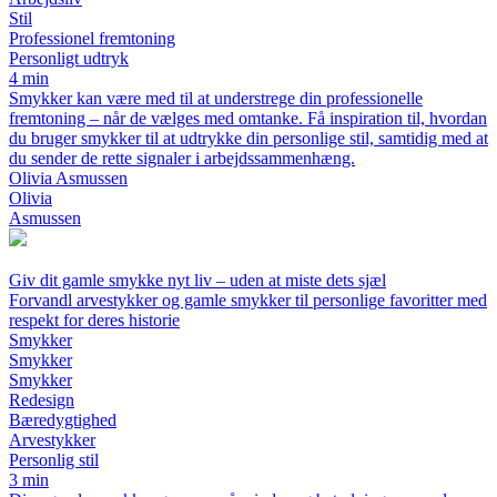
Stil
Professionel fremtoning
Personligt udtryk
4 min
Smykker kan være med til at understrege din professionelle
fremtoning – når de vælges med omtanke. Få inspiration til, hvordan
du bruger smykker til at udtrykke din personlige stil, samtidig med at
du sender de rette signaler i arbejdssammenhæng.
Olivia Asmussen
Olivia
Asmussen
Giv dit gamle smykke nyt liv – uden at miste dets sjæl
Forvandl arvestykker og gamle smykker til personlige favoritter med
respekt for deres historie
Smykker
Smykker
Smykker
Redesign
Bæredygtighed
Arvestykker
Personlig stil
3 min