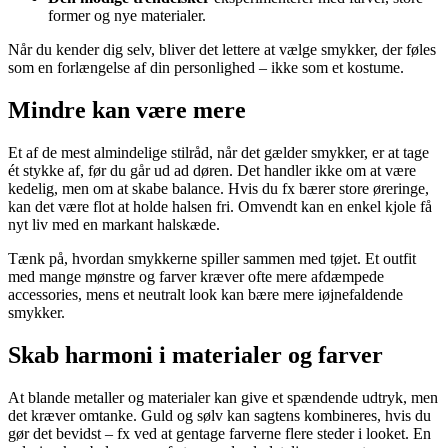
former og nye materialer.
Når du kender dig selv, bliver det lettere at vælge smykker, der føles
som en forlængelse af din personlighed – ikke som et kostume.
Mindre kan være mere
Et af de mest almindelige stilråd, når det gælder smykker, er at tage
ét stykke af, før du går ud ad døren. Det handler ikke om at være
kedelig, men om at skabe balance. Hvis du fx bærer store øreringe,
kan det være flot at holde halsen fri. Omvendt kan en enkel kjole få
nyt liv med en markant halskæde.
Tænk på, hvordan smykkerne spiller sammen med tøjet. Et outfit
med mange mønstre og farver kræver ofte mere afdæmpede
accessories, mens et neutralt look kan bære mere iøjnefaldende
smykker.
Skab harmoni i materialer og farver
At blande metaller og materialer kan give et spændende udtryk, men
det kræver omtanke. Guld og sølv kan sagtens kombineres, hvis du
gør det bevidst – fx ved at gentage farverne flere steder i looket. En