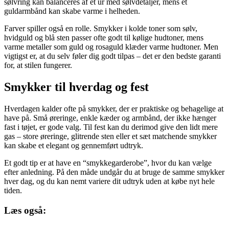
sølvring kan balanceres af et ur med sølvdetaljer, mens et
guldarmbånd kan skabe varme i helheden.
Farver spiller også en rolle. Smykker i kolde toner som sølv,
hvidguld og blå sten passer ofte godt til kølige hudtoner, mens
varme metaller som guld og rosaguld klæder varme hudtoner. Men
vigtigst er, at du selv føler dig godt tilpas – det er den bedste garanti
for, at stilen fungerer.
Smykker til hverdag og fest
Hverdagen kalder ofte på smykker, der er praktiske og behagelige at
have på. Små øreringe, enkle kæder og armbånd, der ikke hænger
fast i tøjet, er gode valg. Til fest kan du derimod give den lidt mere
gas – store øreringe, glitrende sten eller et sæt matchende smykker
kan skabe et elegant og gennemført udtryk.
Et godt tip er at have en “smykkegarderobe”, hvor du kan vælge
efter anledning. På den måde undgår du at bruge de samme smykker
hver dag, og du kan nemt variere dit udtryk uden at købe nyt hele
tiden.
Læs også: