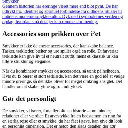
Smykker
Gennem historien har øreringe været mere end blot pynt. De har
udtrykt tro, identitet og spirituel forbindelse fra oldtidens ritualer til
nutidens moderne smykkekultur. Dyk ned i symbolernes verden og
opdag, hvordan små detaljer kan rumme stor mening.
Accessories som prikken over i’et
Smykker er ikke de eneste accessories, der kan skabe balance.
Tasker, tørklæder, bælter og ure spiller også en rolle. Et farverigt
tørklæde kan give liv til et neutralt outfit, mens et klassisk ur kan
tilføre struktur og elegance.
Når du kombinerer smykker og accessories, så tænk på helheden.
Hvis du fx bærer et stort tørklæde, kan det være en god idé at vælge
mindre øreringe, så det ikke bliver for meget omkring ansigtet. Det
handler om at skabe rytme og ro i udtrykket.
Gør det personligt
De smykker, vi bærer, fortæller ofte en historie – om minder,
relationer eller værdier. Et arvestykke fra en bedstemor, en ring fra
en særlig rejse eller et smykke, du har fået i gave, kan give dit look
en personlig dimension. Det er netop den slags detaljer, der gør