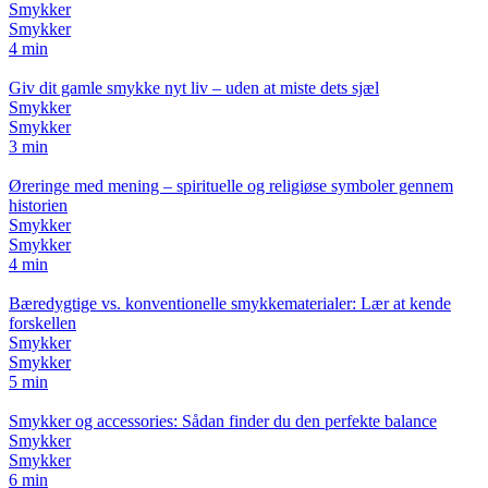
Smykker
Smykker
4 min
Giv dit gamle smykke nyt liv – uden at miste dets sjæl
Smykker
Smykker
3 min
Øreringe med mening – spirituelle og religiøse symboler gennem
historien
Smykker
Smykker
4 min
Bæredygtige vs. konventionelle smykkematerialer: Lær at kende
forskellen
Smykker
Smykker
5 min
Smykker og accessories: Sådan finder du den perfekte balance
Smykker
Smykker
6 min