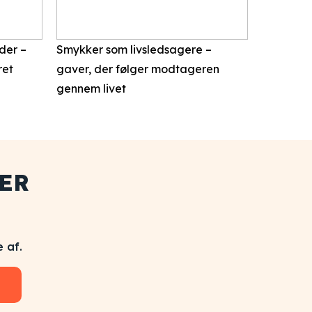
ider –
Smykker som livsledsagere –
ret
gaver, der følger modtageren
gennem livet
ER
 af.