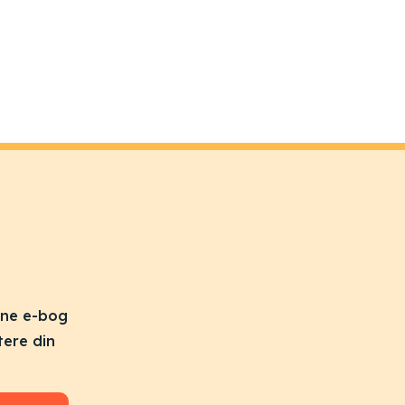
nne e-bog
tere din