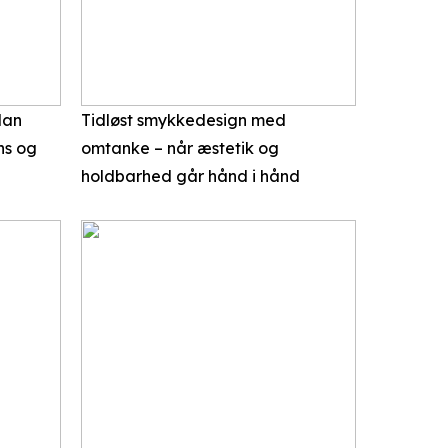
dan
Tidløst smykkedesign med
ns og
omtanke – når æstetik og
holdbarhed går hånd i hånd