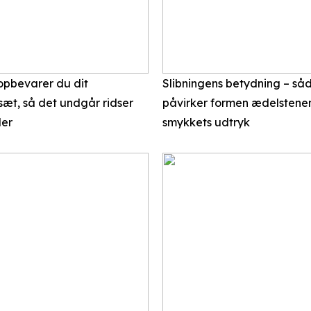
pbevarer du dit
Slibningens betydning – så
æt, så det undgår ridser
påvirker formen ædelstene
der
smykkets udtryk