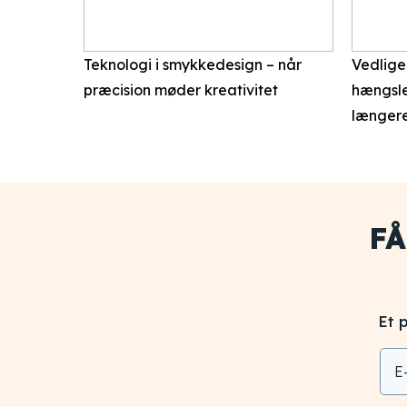
Teknologi i smykkedesign – når
Vedlige
præcision møder kreativitet
hængsle
længere
F
Et 