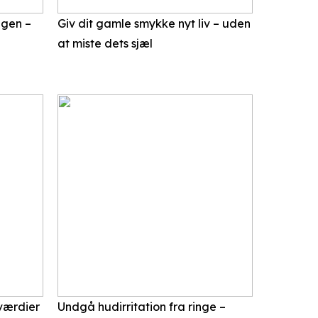
agen –
Giv dit gamle smykke nyt liv – uden
at miste dets sjæl
 værdier
Undgå hudirritation fra ringe –