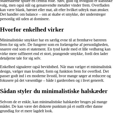
Materialerne spiller en central rolle. Sølv, guld og hvidguld er klassiske
valg, men også stål og genanvendte metaller vinder frem. Overfladen
kan være blank, børstet eller mat, alt efter hvilket udtryk man ønsker.
Det handler om balance – om at skabe et smykke, der understreger
personlig stil uden at dominere.
Hvorfor enkelhed virker
Minimalistiske smykker har en særlig evne til at fremhæve bæreren
frem for sig selv. De fungerer som en forlængelse af personligheden,
snarere end som et statement. En tynd kæde med et lille vedhæng kan
virke mere raffineret end et stort, prangende smykke, fordi den lader
detaljerne tale for sig selv.
Enkelhed signalerer også bevidsthed. Når man vælger et minimalistisk
design, vælger man kvalitet, form og funktion frem for overflod. Det
passer godt ind i en moderne livsstil, hvor mange søger at reducere og
fokusere på det væsentlige – både i garderoben og i livet generelt.
Sådan styler du minimalistiske halskæder
Selvom de er enkle, kan minimalistiske halskæder bruges på mange
måder. De kan være det diskrete punktum på et outfit eller danne
grundlag for et mere lagdelt look.