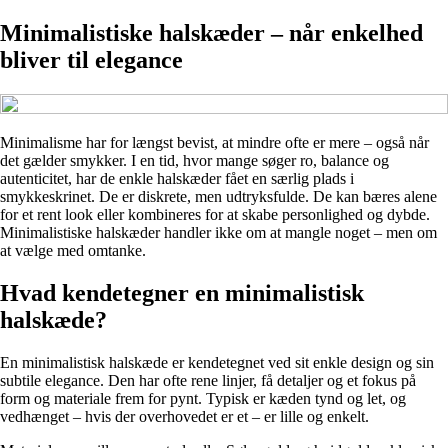
Minimalistiske halskæder – når enkelhed
bliver til elegance
Minimalisme har for længst bevist, at mindre ofte er mere – også når
det gælder smykker. I en tid, hvor mange søger ro, balance og
autenticitet, har de enkle halskæder fået en særlig plads i
smykkeskrinet. De er diskrete, men udtryksfulde. De kan bæres alene
for et rent look eller kombineres for at skabe personlighed og dybde.
Minimalistiske halskæder handler ikke om at mangle noget – men om
at vælge med omtanke.
Hvad kendetegner en minimalistisk
halskæde?
En minimalistisk halskæde er kendetegnet ved sit enkle design og sin
subtile elegance. Den har ofte rene linjer, få detaljer og et fokus på
form og materiale frem for pynt. Typisk er kæden tynd og let, og
vedhænget – hvis der overhovedet er et – er lille og enkelt.