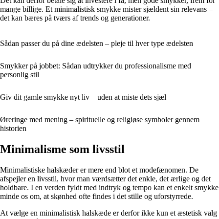
Det kan derfor betale sig at investere i få, men gode smykker, frem for
mange billige. Et minimalistisk smykke mister sjældent sin relevans –
det kan bæres på tværs af trends og generationer.
Sådan passer du på dine ædelsten – pleje til hver type ædelsten
Smykker på jobbet: Sådan udtrykker du professionalisme med
personlig stil
Giv dit gamle smykke nyt liv – uden at miste dets sjæl
Øreringe med mening – spirituelle og religiøse symboler gennem
historien
Minimalisme som livsstil
Minimalistiske halskæder er mere end blot et modefænomen. De
afspejler en livsstil, hvor man værdsætter det enkle, det ærlige og det
holdbare. I en verden fyldt med indtryk og tempo kan et enkelt smykke
minde os om, at skønhed ofte findes i det stille og uforstyrrede.
At vælge en minimalistisk halskæde er derfor ikke kun et æstetisk valg